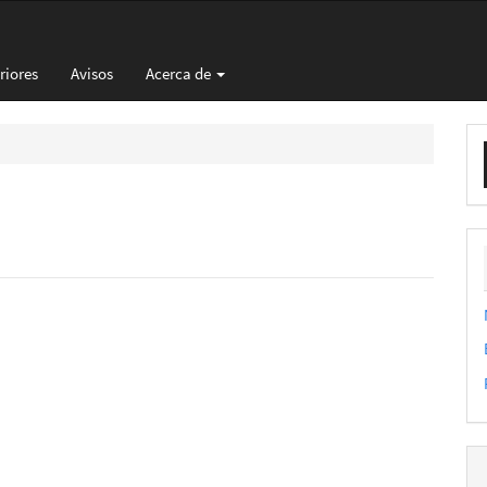
riores
Avisos
Acerca de
E
u
a