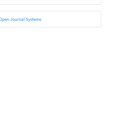
esarrollado
Open Journal Systems
or