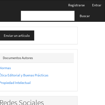
Registrarse
Entrar
Buscar
nviar
Enviar un artículo
n
rtículo
docautor
Documentos Autores
Normas
Ética Editorial y Buenas Prácticas
Propiedad Intelectual
Redes Sociales