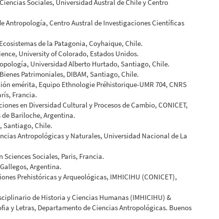
encias Sociales, Universidad Austral de Chile y Centro
ntropología, Centro Austral de Investigaciones Científicas
Ecosistemas de la Patagonia, Coyhaique, Chile.
nce, University of Colorado, Estados Unidos.
logía, Universidad Alberto Hurtado, Santiago, Chile.
enes Patrimoniales, DIBAM, Santiago, Chile.
ión emérita, Equipo Ethnologie Préhistorique-UMR 704, CNRS
rís, Francia.
ciones en Diversidad Cultural y Procesos de Cambio, CONICET,
 de Bariloche, Argentina.
 Santiago, Chile.
ias Antropológicas y Naturales, Universidad Nacional de La
ciences Sociales, Paris, Francia.
allegos, Argentina.
ones Prehistóricas y Arqueológicas, IMHICIHU (CONICET),
iplinario de Historia y Ciencias Humanas (IMHICIHU) &
ofia y Letras, Departamento de Ciencias Antropológicas. Buenos