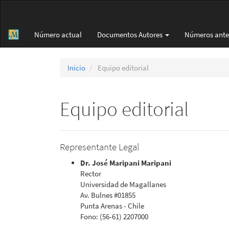
Navegación
principal
Contenido
Número actual
Documentos Autores
Números ante
principal
Barra
lateral
Inicio
Equipo editorial
Equipo editorial
Representante Legal
Dr. José Maripani Maripani
Rector
Universidad de Magallanes
Av. Bulnes #01855
Punta Arenas - Chile
Fono: (56-61) 2207000