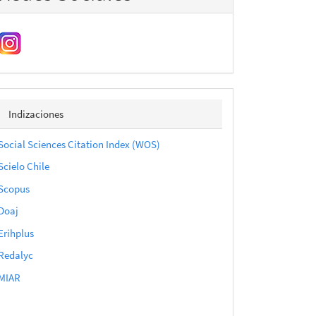
indizaciones
Indizaciones
Social Sciences Citation Index (WOS)
Scielo Chile
Scopus
Doaj
Erihplus
Redalyc
MIAR