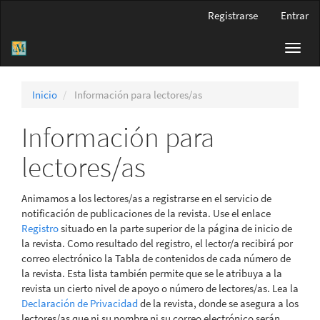
Navegación
Registrarse
Entrar
principal
Contenido
Toggl
principal
navig
Barra
lateral
Inicio
Información para lectores/as
Información para
lectores/as
Animamos a los lectores/as a registrarse en el servicio de
notificación de publicaciones de la revista. Use el enlace
Registro
situado en la parte superior de la página de inicio de
la revista. Como resultado del registro, el lector/a recibirá por
correo electrónico la Tabla de contenidos de cada número de
la revista. Esta lista también permite que se le atribuya a la
revista un cierto nivel de apoyo o número de lectores/as. Lea la
Declaración de Privacidad
de la revista, donde se asegura a los
lectores/as que ni su nombre ni su correo electrónico serán