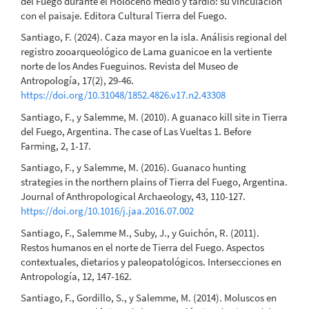
del Fuego durante el Holoceno medio y tardío: su vinculación
con el paisaje. Editora Cultural Tierra del Fuego.
Santiago, F. (2024). Caza mayor en la isla. Análisis regional del
registro zooarqueológico de Lama guanicoe en la vertiente
norte de los Andes Fueguinos. Revista del Museo de
Antropología, 17(2), 29-46.
https://doi.org/10.31048/1852.4826.v17.n2.43308
Santiago, F., y Salemme, M. (2010). A guanaco kill site in Tierra
del Fuego, Argentina. The case of Las Vueltas 1. Before
Farming, 2, 1-17.
Santiago, F., y Salemme, M. (2016). Guanaco hunting
strategies in the northern plains of Tierra del Fuego, Argentina.
Journal of Anthropological Archaeology, 43, 110-127.
https://doi.org/10.1016/j.jaa.2016.07.002
Santiago, F., Salemme M., Suby, J., y Guichón, R. (2011).
Restos humanos en el norte de Tierra del Fuego. Aspectos
contextuales, dietarios y paleopatológicos. Intersecciones en
Antropología, 12, 147-162.
Santiago, F., Gordillo, S., y Salemme, M. (2014). Moluscos en