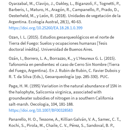
Oyarzabal, M., Clavijo, J., Oakley, L., Biganzoli, F., Tognetti, P.,
Barberis, I., Maturo, H., Aragón, R., Campanello, P., Prado, D.,
Oesterheld, M., y León, R. (2018). Unidades de vegetación de la
Argentina. Ecología Austral, 28(1), 40-63.
https://doi.org/10.25260/EA.18.28.1.0.399
Ozan, I. L. (2015). Estudios geoarqueológicos en el norte de
Tierra del Fuego: Suelos y ocupaciones humanas [Tesis
doctoral inédita]. Universidad de Buenos Aires.
Ozán, I., Borrero, L. A., Borrazzo, K., y L’Heureux G. L. (2015).
Tafonomía en pendientes: el caso de Cerro Sin Nombre (Tierra
del Fuego, Argentina). En J. Rubin de Rubin, C. Favier Dubois y
R. T. da Silva (Eds.), Geoarqueología (pp. 285-330). PUC.
Page, H. M. (1995) Variation in the natural abundance of 15N in
the halophyte, Salicornia virginica, associated with
groundwater subsidies of nitrogen in a southern California
salt-marsh. Oecologia, 104, 181-188.
https://doi.org/10.1007/BF00328583
Panarello, H. O., Tessone, A., Killian Galván, V. A., Samec, C. T.,
Kochi, S., Pirola, M., Chaile, C. V., Pérez, S., Sandoval, B. P.,