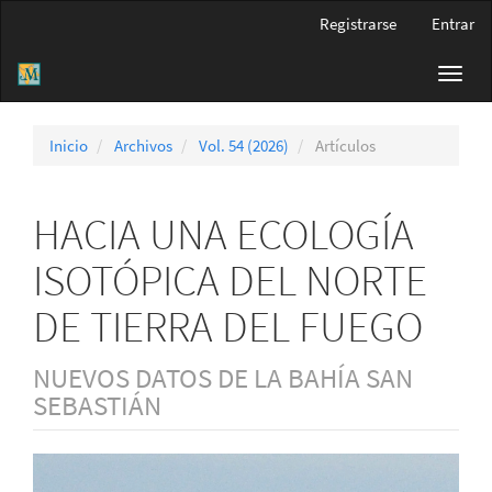
Navegación
Registrarse
Entrar
principal
Contenido
Toggl
principal
navig
Barra
lateral
Inicio
Archivos
Vol. 54 (2026)
Artículos
HACIA UNA ECOLOGÍA
ISOTÓPICA DEL NORTE
DE TIERRA DEL FUEGO
NUEVOS DATOS DE LA BAHÍA SAN
SEBASTIÁN
Barra