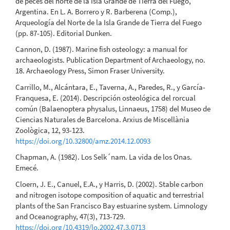
de peces del norte de la Isla Grande de Tierra del Fuego,
Argentina. En L. A. Borrero y R. Barberena (Comp.),
Arqueología del Norte de la Isla Grande de Tierra del Fuego
(pp. 87-105). Editorial Dunken.
Cannon, D. (1987). Marine fish osteology: a manual for
archaeologists. Publication Department of Archaeology, no.
18. Archaeology Press, Simon Fraser University.
Carrillo, M., Alcántara, E., Taverna, A., Paredes, R., y García-
Franquesa, E. (2014). Descripción osteológica del rorcual
común (Balaenoptera physalus, Linnaeus, 1758) del Museo de
Ciencias Naturales de Barcelona. Arxius de Miscellània
Zoològica, 12, 93-123.
https://doi.org/10.32800/amz.2014.12.0093
Chapman, A. (1982). Los Selk´nam. La vida de los Onas.
Emecé.
Cloern, J. E., Canuel, E.A., y Harris, D. (2002). Stable carbon
and nitrogen isotope composition of aquatic and terrestrial
plants of the San Francisco Bay estuarine system. Limnology
and Oceanography, 47(3), 713-729.
https://doi.org/10.4319/lo.2002.47.3.0713