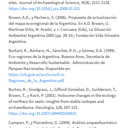
sites. Journal of Archaeological Science, 35(8), 2111-2118.
https://doi.org/10.1016/j.jas.2008.01.012
Brown, A.D., y Pacheco, S. (2006). Propuesta de actualización
del mapa ecorregional de la Argentina. En A.D. Brown, U.
Martínez Ortíz, M. Acerbi, y J. Corcuera (Eds), La Situación
Ambiental Argentina 2005 (pp. 28-31), Fundación Vida Silvestre
Argentina.
Burkart, R., Bárbaro, N., Sánchez, R.O., y Gómez, D.A. (1999).
Eco-regiones de la Argentina, Buenos Aires, Secretaría de
Ambiente y Desarrollo Sustentable - Administración de
Parques Nacionales. Disponible en:
https://sib.gob.ar/archivos/Eco-
Regiones_de_la_Argentina.pdf
.
Burton, R., Snodgrass, J., Gifford-González, D., Guilderson, T.,
Brown, T., y Koch, P. (2001). Holocene changes in the ecology
of northern fur seals: insights from stable isotopes and
archaeofauna. Oecologia, 128, 107-115.
https://doi.org/10.1007/s004420100631
Campan, P., y Piacentino, G. (2004). Análisis arqueofaunístico