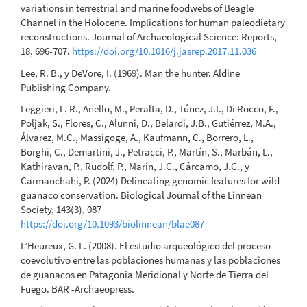
variations in terrestrial and marine foodwebs of Beagle
Channel in the Holocene. Implications for human paleodietary
reconstructions. Journal of Archaeological Science: Reports,
18, 696-707.
https://doi.org/10.1016/j.jasrep.2017.11.036
Lee, R. B., y DeVore, I. (1969). Man the hunter. Aldine
Publishing Company.
Leggieri, L. R., Anello, M., Peralta, D., Túnez, J.I., Di Rocco, F.,
Poljak, S., Flores, C., Alunni, D., Belardi, J.B., Gutiérrez, M.A.,
Álvarez, M.C., Massigoge, A., Kaufmann, C., Borrero, L.,
Borghi, C., Demartini, J., Petracci, P., Martín, S., Marbán, L.,
Kathiravan, P., Rudolf, P., Marín, J.C., Cárcamo, J.G., y
Carmanchahi, P. (2024) Delineating genomic features for wild
guanaco conservation. Biological Journal of the Linnean
Society, 143(3), 087
https://doi.org/10.1093/biolinnean/blae087
L’Heureux, G. L. (2008). El estudio arqueológico del proceso
coevolutivo entre las poblaciones humanas y las poblaciones
de guanacos en Patagonia Meridional y Norte de Tierra del
Fuego. BAR -Archaeopress.