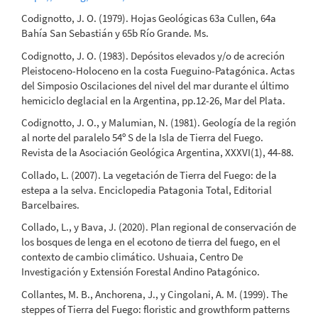
Codignotto, J. O. (1979). Hojas Geológicas 63a Cullen, 64a
Bahía San Sebastián y 65b Río Grande. Ms.
Codignotto, J. O. (1983). Depósitos elevados y/o de acreción
Pleistoceno-Holoceno en la costa Fueguino-Patagónica. Actas
del Simposio Oscilaciones del nivel del mar durante el último
hemiciclo deglacial en la Argentina, pp.12-26, Mar del Plata.
Codignotto, J. O., y Malumian, N. (1981). Geología de la región
al norte del paralelo 54º S de la Isla de Tierra del Fuego.
Revista de la Asociación Geológica Argentina, XXXVI(1), 44-88.
Collado, L. (2007). La vegetación de Tierra del Fuego: de la
estepa a la selva. Enciclopedia Patagonia Total, Editorial
Barcelbaires.
Collado, L., y Bava, J. (2020). Plan regional de conservación de
los bosques de lenga en el ecotono de tierra del fuego, en el
contexto de cambio climático. Ushuaia, Centro De
Investigación y Extensión Forestal Andino Patagónico.
Collantes, M. B., Anchorena, J., y Cingolani, A. M. (1999). The
steppes of Tierra del Fuego: floristic and growthform patterns