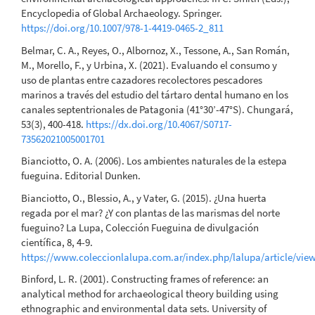
Encyclopedia of Global Archaeology. Springer.
https://doi.org/10.1007/978-1-4419-0465-2_811
Belmar, C. A., Reyes, O., Albornoz, X., Tessone, A., San Román,
M., Morello, F., y Urbina, X. (2021). Evaluando el consumo y
uso de plantas entre cazadores recolectores pescadores
marinos a través del estudio del tártaro dental humano en los
canales septentrionales de Patagonia (41°30’-47°S). Chungará,
53(3), 400-418.
https://dx.doi.org/10.4067/S0717-
73562021005001701
Bianciotto, O. A. (2006). Los ambientes naturales de la estepa
fueguina. Editorial Dunken.
Bianciotto, O., Blessio, A., y Vater, G. (2015). ¿Una huerta
regada por el mar? ¿Y con plantas de las marismas del norte
fueguino? La Lupa, Colección Fueguina de divulgación
científica, 8, 4-9.
https://www.coleccionlalupa.com.ar/index.php/lalupa/article/vie
Binford, L. R. (2001). Constructing frames of reference: an
analytical method for archaeological theory building using
ethnographic and environmental data sets. University of