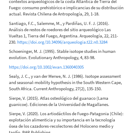
contextos arqueológicos de la costa Atlántica de Tierra del
Fuego: consumo prehistórico e implicancias de su distribución
actual. Revista Chilena de Antropología, 29, 1-18.
Santiago, F.C., Salemme, M., y Pardiñas, U. F. J. (2016).
Análisis de restos de roedores del sitio arqueológico Las
Vueltas 1, Tierra del Fuego, Argentina. Arqueología, 22, 211-
230.
https://doi.org/10.34096/arqueologia.t22.n0.3284
Schoeninger, M. J. (1995). Stable isotope studies in human
evolution. Evolutionary Anthropology, 4, 83-98.
https://doi.org/10.1002/evan.1360040305
Sealy, J. C., y van der Merwe, N. J. (1986). Isotope assessment
and seasonal-mobility hypothesis in the South-Western Cape,
South Africa. Current Anthropology, 27(2), 135-150.
Sierpe, V. (2015). Atlas osteológico del guanaco (Lama
guanicoe). Ediciones de la Universidad de Magallanes.
Sierpe, V. (2020). Los artiodáctilos de Fuego-Patagonia (Chile):
explotación alimenticia y su importancia en la tecnología
ósea de los cazadores-recolectores del Holoceno medio y
tardío. BAR Publishing.