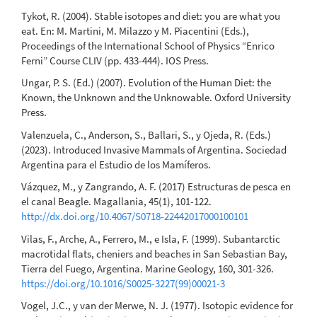
Tykot, R. (2004). Stable isotopes and diet: you are what you
eat. En: M. Martini, M. Milazzo y M. Piacentini (Eds.),
Proceedings of the International School of Physics “Enrico
Ferni” Course CLIV (pp. 433-444). IOS Press.
Ungar, P. S. (Ed.) (2007). Evolution of the Human Diet: the
Known, the Unknown and the Unknowable. Oxford University
Press.
Valenzuela, C., Anderson, S., Ballari, S., y Ojeda, R. (Eds.)
(2023). Introduced Invasive Mammals of Argentina. Sociedad
Argentina para el Estudio de los Mamíferos.
Vázquez, M., y Zangrando, A. F. (2017) Estructuras de pesca en
el canal Beagle. Magallania, 45(1), 101-122.
http://dx.doi.org/10.4067/S0718-22442017000100101
Vilas, F., Arche, A., Ferrero, M., e Isla, F. (1999). Subantarctic
macrotidal flats, cheniers and beaches in San Sebastian Bay,
Tierra del Fuego, Argentina. Marine Geology, 160, 301-326.
https://doi.org/10.1016/S0025-3227(99)00021-3
Vogel, J.C., y van der Merwe, N. J. (1977). Isotopic evidence for