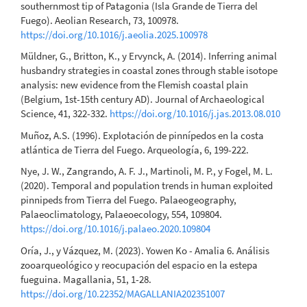
southernmost tip of Patagonia (Isla Grande de Tierra del
Fuego). Aeolian Research, 73, 100978.
https://doi.org/10.1016/j.aeolia.2025.100978
Müldner, G., Britton, K., y Ervynck, A. (2014). Inferring animal
husbandry strategies in coastal zones through stable isotope
analysis: new evidence from the Flemish coastal plain
(Belgium, 1st-15th century AD). Journal of Archaeological
Science, 41, 322-332.
https://doi.org/10.1016/j.jas.2013.08.010
Muñoz, A.S. (1996). Explotación de pinnípedos en la costa
atlántica de Tierra del Fuego. Arqueología, 6, 199-222.
Nye, J. W., Zangrando, A. F. J., Martinoli, M. P., y Fogel, M. L.
(2020). Temporal and population trends in human exploited
pinnipeds from Tierra del Fuego. Palaeogeography,
Palaeoclimatology, Palaeoecology, 554, 109804.
https://doi.org/10.1016/j.palaeo.2020.109804
Oría, J., y Vázquez, M. (2023). Yowen Ko - Amalia 6. Análisis
zooarqueológico y reocupación del espacio en la estepa
fueguina. Magallania, 51, 1-28.
https://doi.org/10.22352/MAGALLANIA202351007