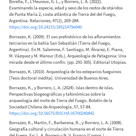
Borella, F., L’Heureux, G. L., y Borrero, L. A. (2022).
Examinando la especie, edad y sexo de los restos de otáridos
de Punta María 2, costa atlántica de Tierra del del Fuego,
Argentina. Relaciones, 47(2), 269-284.
https://doi.org/10.24215/18521479e040
Borrazzo, K. (2009). El uso prehistórico de los afloramientos
terciarios en la bahía San Sebastián (Tierra del Fuego,
Argentina). En M. Salemme, F. Santiago, M. Álvarez, E. Piana,
M. Vázquez y M. Mansur (Eds.), Arqueología de Patagonia: Una
mirada desde el último confín. (pp. 291-305). Editorial Utopías.
Borrazzo, K. (2010). Arqueología de los esteparios fueguinos
[Tesis doctoral inédita]. Universidad de Buenos Aires.
Borrazzo, K., y Borrero, L. A. (2024). Islas dentro de islas.
Perspectivas biogeográficas y tafonómicas sobre la
arqueología del norte de Tierra del Fuego. Boletín de la
Sociedad Chilena de Arqueología, 57, 57-84.
https://doi.org/10.56575/BSCHA.05700240842
Borrazzo, K., Martin, F., Barberena, R., y Borrero, L. A. (2008).
Geografía cultural y circulación humana en el norte de Tierra
del Fuego. En: L. A. Borrero y N. V. Franco (Comps.)