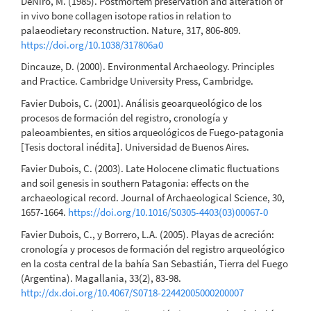
DeNiro, M. (1985). Postmortem preservation and alteration of
in vivo bone collagen isotope ratios in relation to
palaeodietary reconstruction. Nature, 317, 806-809.
https://doi.org/10.1038/317806a0
Dincauze, D. (2000). Environmental Archaeology. Principles
and Practice. Cambridge University Press, Cambridge.
Favier Dubois, C. (2001). Análisis geoarqueológico de los
procesos de formación del registro, cronología y
paleoambientes, en sitios arqueológicos de Fuego-patagonia
[Tesis doctoral inédita]. Universidad de Buenos Aires.
Favier Dubois, C. (2003). Late Holocene climatic fluctuations
and soil genesis in southern Patagonia: effects on the
archaeological record. Journal of Archaeological Science, 30,
1657-1664.
https://doi.org/10.1016/S0305-4403(03)00067-0
Favier Dubois, C., y Borrero, L.A. (2005). Playas de acreción:
cronología y procesos de formación del registro arqueológico
en la costa central de la bahía San Sebastián, Tierra del Fuego
(Argentina). Magallania, 33(2), 83-98.
http://dx.doi.org/10.4067/S0718-22442005000200007