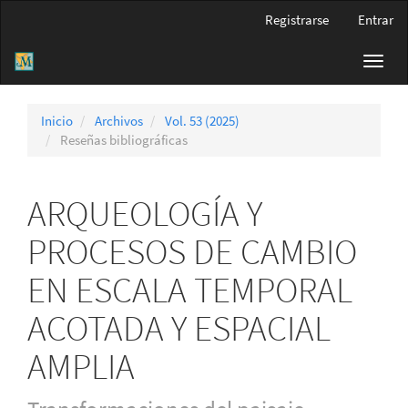
Navegación
Registrarse
Entrar
principal
Contenido
Toggl
principal
navig
Barra
lateral
Inicio
Archivos
Vol. 53 (2025)
Reseñas bibliográficas
ARQUEOLOGÍA Y
PROCESOS DE CAMBIO
EN ESCALA TEMPORAL
ACOTADA Y ESPACIAL
AMPLIA