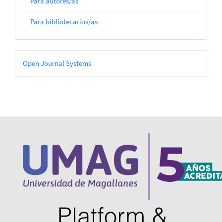
Para autores/as
Para bibliotecarios/as
Desarrollado
Open Journal Systems
por