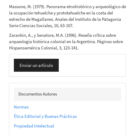
Massone, M. (1979). Panorama etnohistórico y arqueológico de
la ocupación tehuelche y prototehuelche en la costa del
estrecho de Magallanes. Anales del Instituto de la Patagonia
Serie Ciencias Sociales, 10, 63-107.
Zarankin, A., y Senatore, M.A. (1996). Reseña crítica sobre
arqueología histórica colonial en la Argentina. Páginas sobre
Hispanoamérica Colonial, 3, 123-141.
Enviar
Enviar un artículo
un
artículo
docautor
Documentos Autores
Normas
Ética Editorial y Buenas Prácticas
Propiedad Intelectual