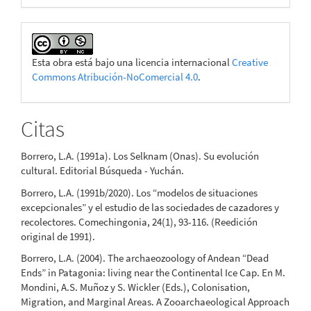
Esta obra está bajo una licencia internacional
Creative
Commons Atribución-NoComercial 4.0
.
Citas
Borrero, L.A. (1991a). Los Selknam (Onas). Su evolución
cultural. Editorial Búsqueda - Yuchán.
Borrero, L.A. (1991b/2020). Los “modelos de situaciones
excepcionales” y el estudio de las sociedades de cazadores y
recolectores. Comechingonia, 24(1), 93-116. (Reedición
original de 1991).
Borrero, L.A. (2004). The archaeozoology of Andean “Dead
Ends” in Patagonia: living near the Continental Ice Cap. En M.
Mondini, A.S. Muñoz y S. Wickler (Eds.), Colonisation,
Migration, and Marginal Areas. A Zooarchaeological Approach