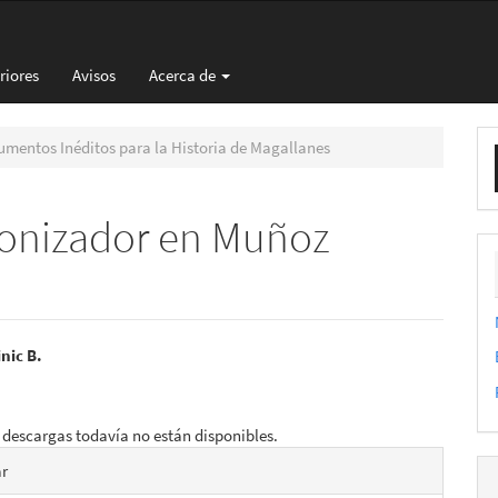
riores
Avisos
Acerca de
E
mentos Inéditos para la Historia de Magallanes
u
a
olonizador en Muñoz
nido
nic B.
pal
 descargas todavía no están disponibles.
es
lo
ar