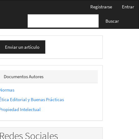
Registrarse
Entrar
Buscar
nviar
Enviar un artículo
n
rtículo
docautor
Documentos Autores
Normas
Ética Editorial y Buenas Prácticas
Propiedad Intelectual
Redes Sociales