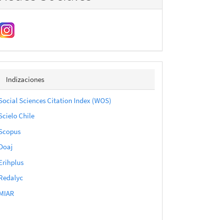
indizaciones
Indizaciones
Social Sciences Citation Index (WOS)
Scielo Chile
Scopus
Doaj
Erihplus
Redalyc
MIAR