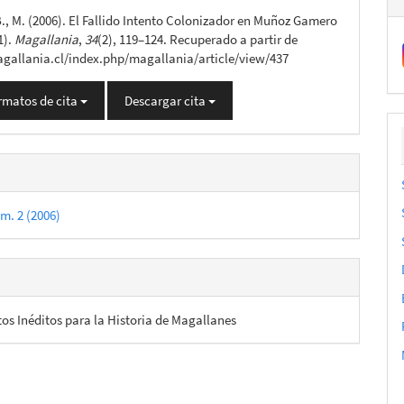
B., M. (2006). El Fallido Intento Colonizador en Muñoz Gamero
lo
1).
Magallania
,
34
(2), 119–124. Recuperado a partir de
agallania.cl/index.php/magallania/article/view/437
rmatos de cita
Descargar cita
m. 2 (2006)
s Inéditos para la Historia de Magallanes