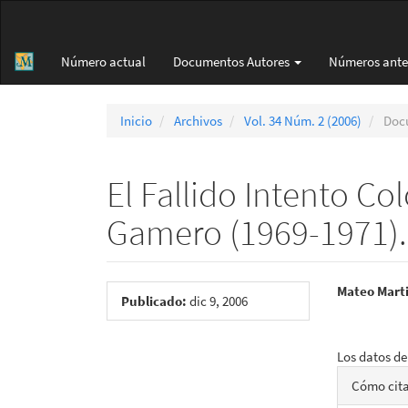
Navegación
principal
Contenido
Número actual
Documentos Autores
Números ante
principal
Barra
lateral
Inicio
Archivos
Vol. 34 Núm. 2 (2006)
Docu
El Fallido Intento C
Gamero (1969-1971).
Barra
Conte
Mateo Marti
Publicado:
dic 9, 2006
lateral
princi
Descargas
del
del
Los datos de
Detall
artículo
artícu
Cómo cit