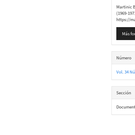
del
Martinic 
artícu
(1969-197
https://m
Más fo
Número
Vol. 34 Nú
Sección
Documento