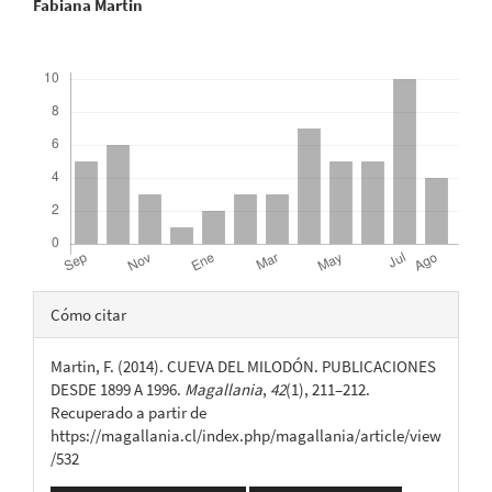
Contenido
Fabiana Martin
del
principal
artículo
Descargas
del
artículo
Detalles
Cómo citar
del
Martin, F. (2014). CUEVA DEL MILODÓN. PUBLICACIONES
artículo
DESDE 1899 A 1996.
Magallania
,
42
(1), 211–212.
Recuperado a partir de
https://magallania.cl/index.php/magallania/article/view
/532