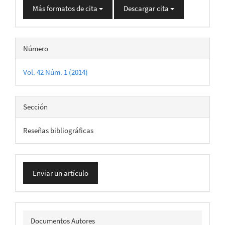
Más formatos de cita
Descargar cita
Número
Vol. 42 Núm. 1 (2014)
Sección
Reseñas bibliográficas
Enviar
Enviar un artículo
un
artículo
docautor
Documentos Autores